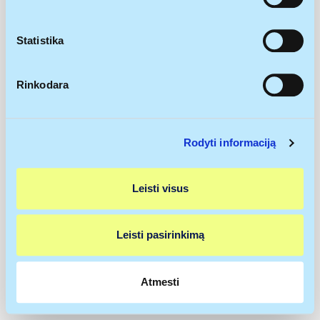
rinkti informaciją apie jūsų geografinę vietą, kurios
tikslumas gali būti nustatomas su kelių metrų
paklaida
Statistika
Identifikuoti jūsų įrenginį aktyviai jį skenuodami
pagal specifines charakteristikas (skaitmeninių
Rinkodara
atspaudų kūrimas)
Sužinokite išsamiau, kaip apdorojami jūsų asmeniniai
duomenys ir nustatykite savo pageidavimus
išsamios
Rodyti informaciją
informacijos dalyje
. Galite bet kada pakeisti arba
pašalinti savo sutikimą iš Slapukų deklaracijos.
Leisti visus
Naudojame slapukus, kad galėtume suasmeninti turinį
bei skelbimus, teikti visuomeninės medijos funkcijas ir
analizuoti srautą. Be to, svetainės naudojimo informaciją
Leisti pasirinkimą
bendriname su visuomeninės medijos, reklamavimo ir
analizės partneriais, kurie gali ją pridėti prie kitos jūsų
pateiktos arba naudojant paslaugas surinktos
Atmesti
informacijos.