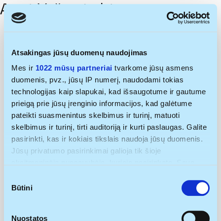
Agnė Vyšumirskė
Atsakingas jūsų duomenų naudojimas
Mes ir
1022 mūsų partneriai
tvarkome jūsų asmens
duomenis, pvz., jūsų IP numerį, naudodami tokias
technologijas kaip slapukai, kad išsaugotume ir gautume
prieigą prie jūsų įrenginio informacijos, kad galėtume
pateikti suasmenintus skelbimus ir turinį, matuoti
skelbimus ir turinį, tirti auditoriją ir kurti paslaugas. Galite
pasirinkti, kas ir kokiais tikslais naudoja jūsų duomenis.
Jūsų privatumo pasirinkimai galioja tik šioje
skaitmeninėje nuosavybėje, kurioje pasirinkote. Savo
sutikimą galite bet kada pakeisti arba atšaukti spustelėję
Sutikimo
nuorodą į poraštę arba piktogramą „Privatumo trigeris“.
Būtini
pasirinkimas
Jei leistumėte, mes taip pat norėtume:
Nuostatos