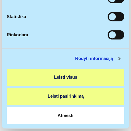
rinkti informaciją apie jūsų geografinę vietą, kurios
tikslumas gali būti nustatomas su kelių metrų
paklaida
Statistika
Identifikuoti jūsų įrenginį aktyviai jį skenuodami
pagal specifines charakteristikas (skaitmeninių
Rinkodara
atspaudų kūrimas)
Sužinokite išsamiau, kaip apdorojami jūsų asmeniniai
duomenys ir nustatykite savo pageidavimus
išsamios
Rodyti informaciją
informacijos dalyje
. Galite bet kada pakeisti arba
pašalinti savo sutikimą iš Slapukų deklaracijos.
Leisti visus
Naudojame slapukus, kad galėtume suasmeninti turinį
bei skelbimus, teikti visuomeninės medijos funkcijas ir
analizuoti srautą. Be to, svetainės naudojimo informaciją
Leisti pasirinkimą
bendriname su visuomeninės medijos, reklamavimo ir
analizės partneriais, kurie gali ją pridėti prie kitos jūsų
pateiktos arba naudojant paslaugas surinktos
Atmesti
informacijos.