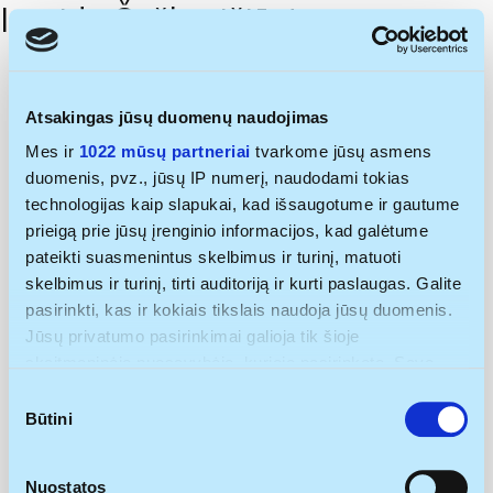
Ingrida Češkevičiūtė
Atsakingas jūsų duomenų naudojimas
Mes ir
1022 mūsų partneriai
tvarkome jūsų asmens
duomenis, pvz., jūsų IP numerį, naudodami tokias
technologijas kaip slapukai, kad išsaugotume ir gautume
prieigą prie jūsų įrenginio informacijos, kad galėtume
pateikti suasmenintus skelbimus ir turinį, matuoti
skelbimus ir turinį, tirti auditoriją ir kurti paslaugas. Galite
pasirinkti, kas ir kokiais tikslais naudoja jūsų duomenis.
Jūsų privatumo pasirinkimai galioja tik šioje
skaitmeninėje nuosavybėje, kurioje pasirinkote. Savo
sutikimą galite bet kada pakeisti arba atšaukti spustelėję
Sutikimo
nuorodą į poraštę arba piktogramą „Privatumo trigeris“.
Būtini
pasirinkimas
Jei leistumėte, mes taip pat norėtume:
Nuostatos