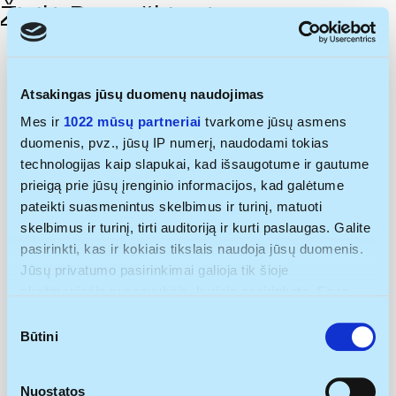
Živilė Ramoškienė
Atsakingas jūsų duomenų naudojimas
Mes ir
1022 mūsų partneriai
tvarkome jūsų asmens
duomenis, pvz., jūsų IP numerį, naudodami tokias
technologijas kaip slapukai, kad išsaugotume ir gautume
prieigą prie jūsų įrenginio informacijos, kad galėtume
pateikti suasmenintus skelbimus ir turinį, matuoti
skelbimus ir turinį, tirti auditoriją ir kurti paslaugas. Galite
pasirinkti, kas ir kokiais tikslais naudoja jūsų duomenis.
Jūsų privatumo pasirinkimai galioja tik šioje
skaitmeninėje nuosavybėje, kurioje pasirinkote. Savo
sutikimą galite bet kada pakeisti arba atšaukti spustelėję
Sutikimo
nuorodą į poraštę arba piktogramą „Privatumo trigeris“.
Būtini
pasirinkimas
Jei leistumėte, mes taip pat norėtume:
Nuostatos