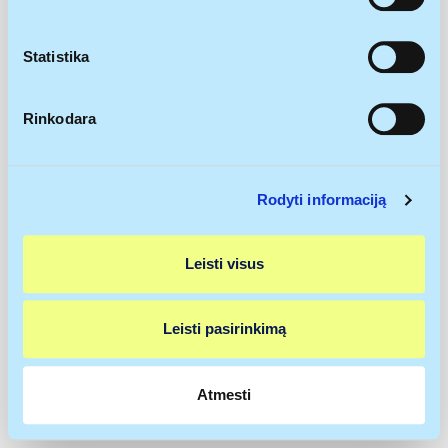
rinkti informaciją apie jūsų geografinę vietą, kurios
tikslumas gali būti nustatomas su kelių metrų
paklaida
Statistika
Identifikuoti jūsų įrenginį aktyviai jį skenuodami
pagal specifines charakteristikas (skaitmeninių
Rinkodara
atspaudų kūrimas)
Sužinokite išsamiau, kaip apdorojami jūsų asmeniniai
duomenys ir nustatykite savo pageidavimus
išsamios
Rodyti informaciją
informacijos dalyje
. Galite bet kada pakeisti arba
pašalinti savo sutikimą iš Slapukų deklaracijos.
Leisti visus
Naudojame slapukus, kad galėtume suasmeninti turinį
bei skelbimus, teikti visuomeninės medijos funkcijas ir
analizuoti srautą. Be to, svetainės naudojimo informaciją
Leisti pasirinkimą
bendriname su visuomeninės medijos, reklamavimo ir
analizės partneriais, kurie gali ją pridėti prie kitos jūsų
pateiktos arba naudojant paslaugas surinktos
Atmesti
informacijos.