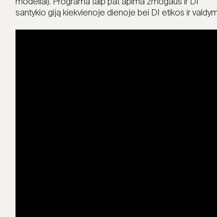
modeliai). Programa taip pat apima žmogaus ir DI
santykio giją kiekvienoje dienoje bei DI etikos ir valdy