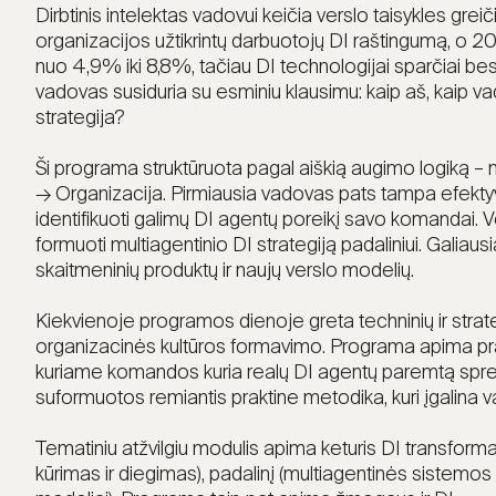
Dirbtinis intelektas vadovui keičia verslo taisykles gre
organizacijos užtikrintų darbuotojų DI raštingumą, o 2
nuo 4,9% iki 8,8%, tačiau DI technologijai sparčiai bes
vadovas susiduria su esminiu klausimu: kaip aš, kaip vad
strategija?
Ši programa struktūruota pagal aiškią augimo logiką 
→ Organizacija. Pirmiausia vadovas pats tampa efektyvi
identifikuoti galimų DI agentų poreikį savo komandai. 
formuoti multiagentinio DI strategiją padaliniui. Galiau
skaitmeninių produktų ir naujų verslo modelių.
Kiekvienoje programos dienoje greta techninių ir strat
organizacinės kultūros formavimo. Programa apima prakt
kuriame komandos kuria realų DI agentų paremtą sprendim
suformuotos remiantis praktine metodika, kuri įgalina va
Tematiniu atžvilgiu modulis apima keturis DI transfor
kūrimas ir diegimas), padalinį (multiagentinės sistemos