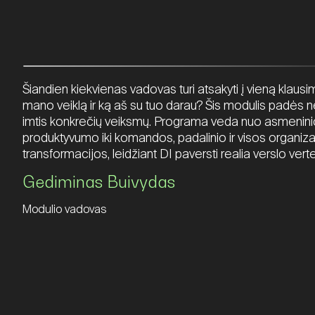
Šiandien kiekvienas vadovas turi atsakyti į vieną klausim
mano veiklą ir ką aš su tuo darau? Šis modulis padės ne t
imtis konkrečių veiksmų. Programa veda nuo asmenin
produktyvumo iki komandos, padalinio ir visos organiza
transformacijos, leidžiant DI paversti realia verslo verte
Gediminas Buivydas
Modulio vadovas