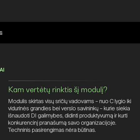
s
AI
Kam vertėtų rinktis šį modulį?
Modulis skirtas visų sričių vadovams – nuo C lygio iki
vidurinės grandies bei verslo savininkų – kurie siekia
išnaudoti DI galimybes, didinti produktyvumą ir kurti
konkurencinį pranašumą savo organizacijoje.
Techninis pasirengimas nėra būtinas.