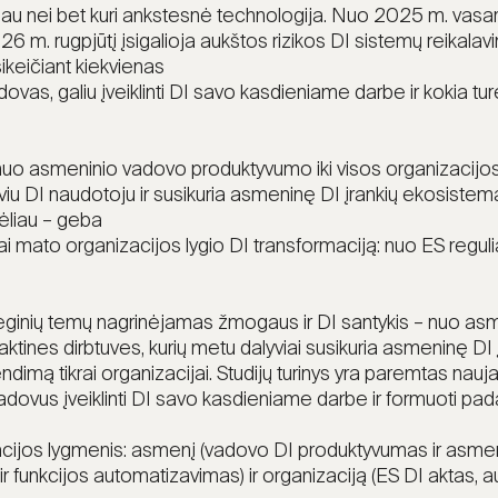
ičiau nei bet kuri ankstesnė technologija. Nuo 2025 m. vasar
026 m. rugpjūtį įsigalioja aukštos rizikos DI sistemų reika
ikeičiant kiekvienas
ovas, galiu įveiklinti DI savo kasdieniame darbe ir kokia tu
– nuo asmeninio vadovo produktyvumo iki visos organizaci
u DI naudotoju ir susikuria asmeninę DI įrankių ekosistemą
Vėliau – geba
siai mato organizacijos lygio DI transformaciją: nuo ES regul
eginių temų nagrinėjamas žmogaus ir DI santykis – nuo asme
ines dirbtuves, kurių metu dalyviai susikuria asmeninę DI 
ą tikrai organizacijai. Studijų turinys yra paremtas naujaus
dovus įveiklinti DI savo kasdieniame darbe ir formuoti padal
macijos lygmenis: asmenį (vadovo DI produktyvumas ir asme
 ir funkcijos automatizavimas) ir organizaciją (ES DI aktas, 