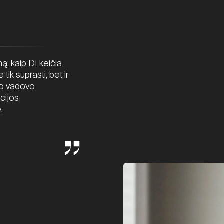
ą: kaip DI keičia
ik suprasti, bet ir
io vadovo
cijos
.