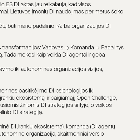
io ES DI aktas jau reikalauja, kad visos
lavimai. Lietuvos įmonių DI naudojimas per metus šoko
rėtų būti mano padalinio ir/arba organizacijos DI
jos transformacijos: Vadovas → Komanda → Padalinys
. Tada mokosi kaip veikia DI agentai ir geba
iavimo iki autonominės organizacijos vizijos,
ninės pasitikėjimo DI psichologijos iki
įrankių ekosistemą, ir baigiamąjį Open Challenge,
iomis žiniomis DI strategijos srityje, o veiklos
inio DI strategiją.
ninė DI įrankių ekosistema), komandą (DI agentų
autonominė organizacija, skaitmeniniai verslo